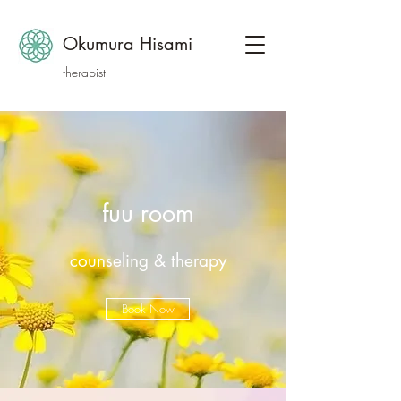
Okumura Hisami
therapist​
fuu room
counseling & therapy
Book Now